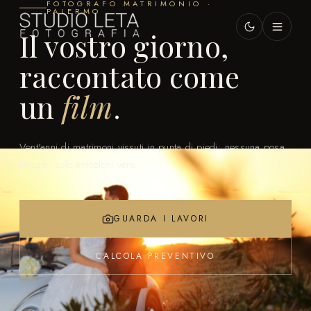
FOTOGRAFO MATRIMONIO ·
PALERMO
Il vostro giorno,
raccontato come
un
film
.
Vent'anni di matrimoni vissuti in punta di piedi: nessuna posa
forzata, solo emozioni vere.
GUARDA I LAVORI
CALCOLA PREVENTIVO